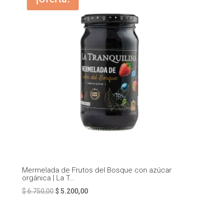
$ 6.750,00.
$ 5.200,00.
Mermelada de Frutos del Bosque con azúcar
orgánica | La T…
El
El
$
6.750,00
$
5.200,00
precio
precio
original
actual