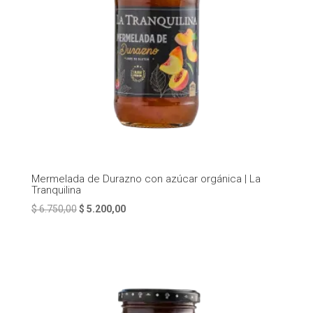
Mermelada de Durazno con azúcar orgánica | La
Tranquilina
El
El
$
6.750,00
$
5.200,00
precio
precio
original
actual
era:
es:
$ 6.750,00.
$ 5.200,00.