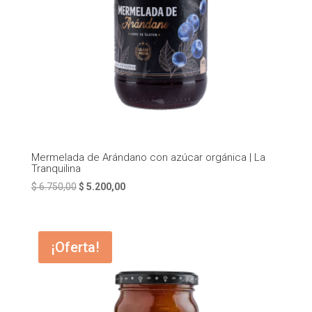
Mermelada de Arándano con azúcar orgánica | La
Tranquilina
El
El
$
6.750,00
$
5.200,00
precio
precio
original
actual
era:
es:
¡Oferta!
$ 6.750,00.
$ 5.200,00.