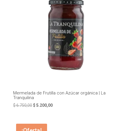
Mermelada de Frutilla con Azúcar orgánica | La
Tranquilina
El
El
$
6.750,00
$
5.200,00
precio
precio
original
actual
era:
es:
¡Oferta!