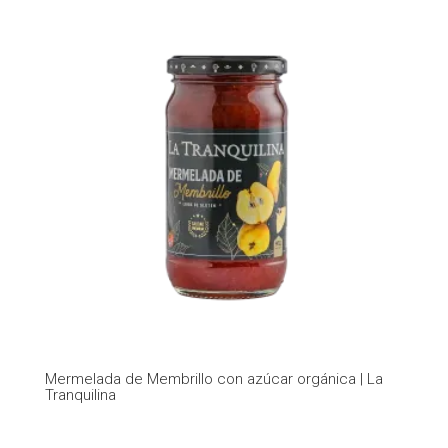
era:
es:
$ 6.750,00.
$ 5.200,00.
Mermelada de Membrillo con azúcar orgánica | La
Tranquilina