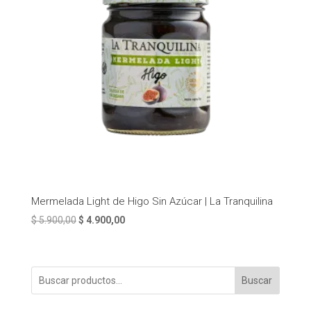
Mermelada Light de Higo Sin Azúcar | La Tranquilina
El
El
$
5.900,00
$
4.900,00
precio
precio
original
actual
era:
es:
Buscar
$ 5.900,00.
$ 4.900,00.