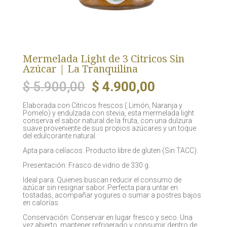
Mermelada Light de 3 Citricos Sin
Azúcar | La Tranquilina
El
El
$
5.900,00
$
4.900,00
precio
precio
Elaborada con Citricos frescos ( Limón, Naranja y
original
actual
Pomelo) y endulzada con stevia, esta mermelada light
era:
es:
conserva el sabor natural de la fruta, con una dulzura
suave proveniente de sus propios azúcares y un toque
$ 5.900,00.
$ 4.900,00.
del edulcorante natural.
Apta para celíacos. Producto libre de gluten (Sin TACC).
Presentación: Frasco de vidrio de 330 g.
Ideal para: Quienes buscan reducir el consumo de
azúcar sin resignar sabor. Perfecta para untar en
tostadas, acompañar yogures o sumar a postres bajos
en calorías.
Conservación: Conservar en lugar fresco y seco. Una
vez abierto, mantener refrigerado y consumir dentro de