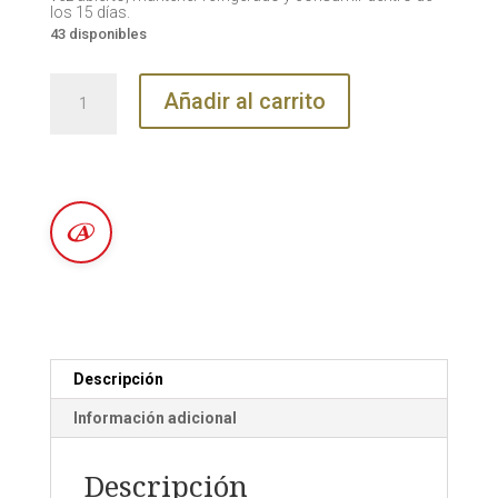
los 15 días.
43 disponibles
Mermelada
Añadir al carrito
Light
de
3
Citricos
Sin
Azúcar
|
La
Tranquilina
cantidad
Descripción
Información adicional
Descripción