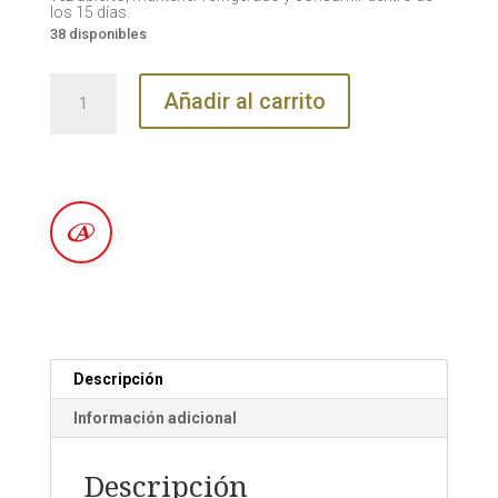
los 15 días.
38 disponibles
Mermelada
Añadir al carrito
Light
de
Arándano
Sin
Azúcar
|
La
Tranquilina
cantidad
Descripción
Información adicional
Descripción