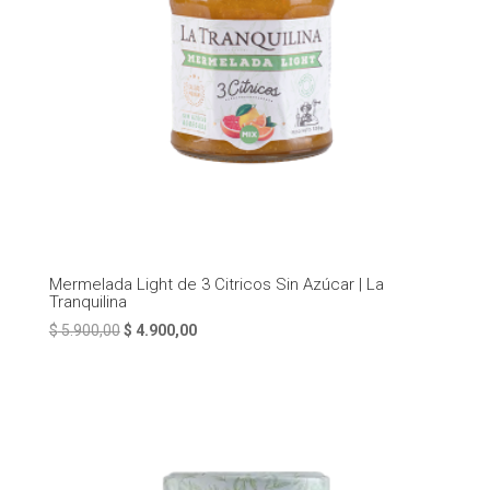
Mermelada Light de 3 Citricos Sin Azúcar | La
Tranquilina
El
El
$
5.900,00
$
4.900,00
precio
precio
original
actual
era:
es:
$ 5.900,00.
$ 4.900,00.